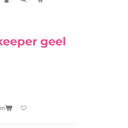
keeper geel
en