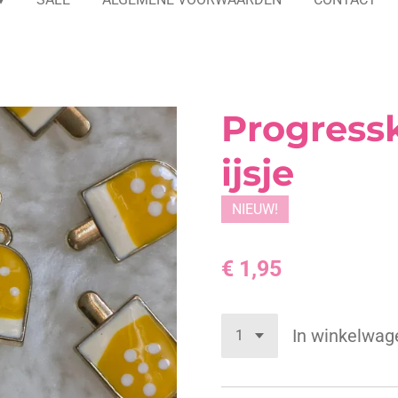
Progress
ijsje
NIEUW!
€ 1,95
In winkelwag