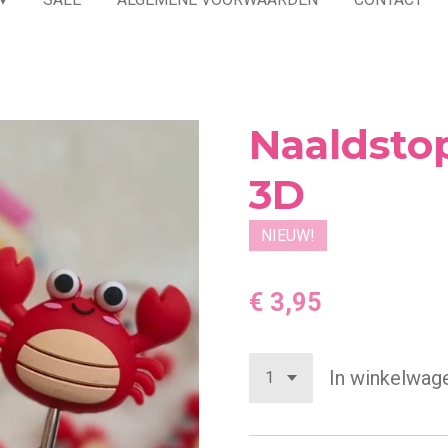
Naaldsto
3D
NIEUW!
€ 3,95
In winkelwag