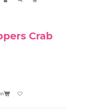
ppers Crab
en