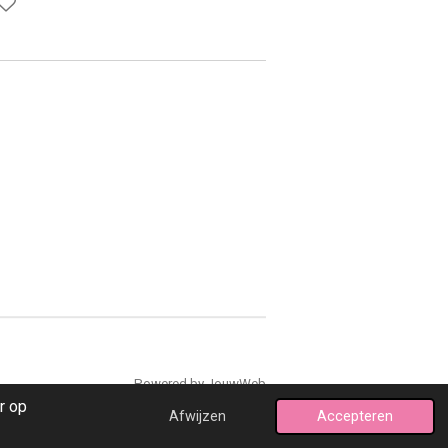
Powered by
JouwWeb
r op
Afwijzen
Accepteren