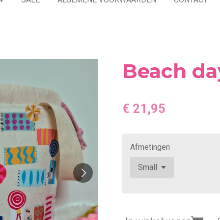
Beach da
€ 21,95
Afmetingen