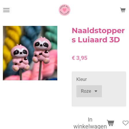
Ga
direct
naar
de
Naaldstopper
hoofdinhoud
s Luiaard 3D
€ 3,95
Kleur
In
winkelwagen