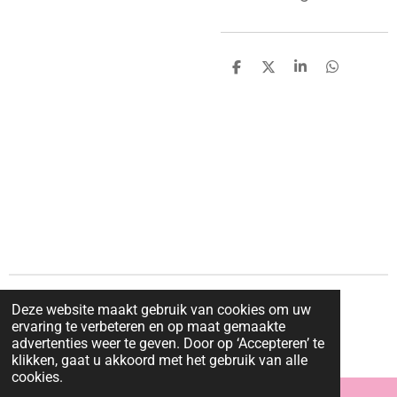
D
D
S
D
e
e
h
e
l
e
a
l
e
l
r
e
n
e
n
© 2025 - 2026 Doormijmetliefde
Deze website maakt gebruik van cookies om uw
ervaring te verbeteren en op maat gemaakte
Powered by
JouwWeb
advertenties weer te geven. Door op ‘Accepteren’ te
klikken, gaat u akkoord met het gebruik van alle
cookies.