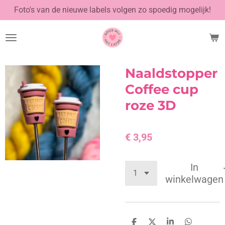
Foto's van de nieuwe labels volgen zo spoedig mogelijk!
Ga
direct
naar
de
hoofdinhoud
Naaldstopper
Coffee cup
roze 3D
€ 3,95
In
winkelwagen
D
D
S
D