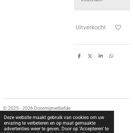
Uitverkocht
D
D
S
D
e
e
h
e
l
e
a
l
e
l
r
e
n
e
n
© 2025 - 2026 Doormijmetliefde
Powered by
JouwWeb
Deze website maakt gebruik van cookies om uw
ervaring te verbeteren en op maat gemaakte
advertenties weer te geven. Door op ‘Accepteren’ te