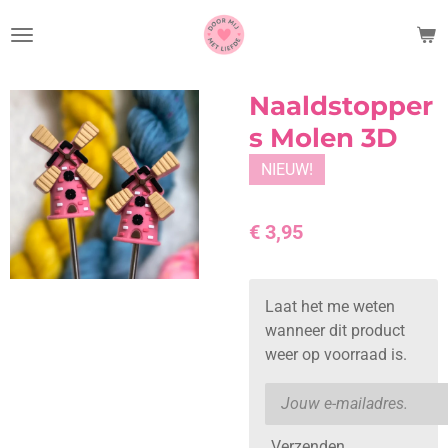
Ga
direct
naar
de
Naaldstopper
hoofdinhoud
s Molen 3D
NIEUW!
€ 3,95
Laat het me weten
wanneer dit product
weer op voorraad is.
Verzenden