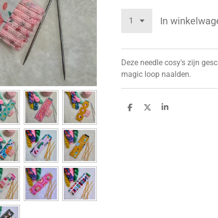
In winkelwag
Deze needle cosy's zijn ges
magic loop naalden.
D
D
S
e
e
h
l
e
a
e
l
r
n
e