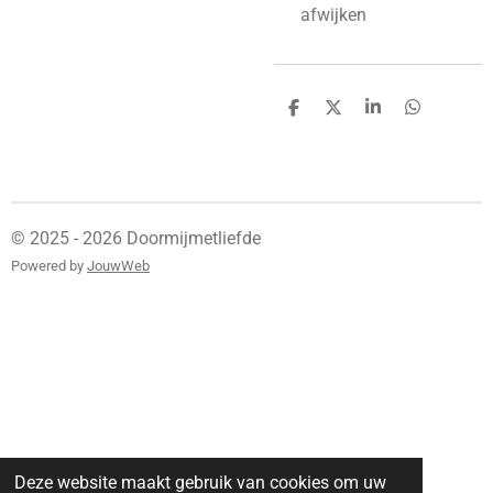
afwijken
D
D
S
D
e
e
h
e
l
e
a
l
e
l
r
e
n
e
n
© 2025 - 2026 Doormijmetliefde
Powered by
JouwWeb
Deze website maakt gebruik van cookies om uw