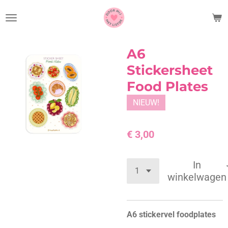
Ga
direct
naar
de
A6
hoofdinhoud
Stickersheet
Food Plates
NIEUW!
€ 3,00
In
winkelwagen
A6 stickervel foodplates