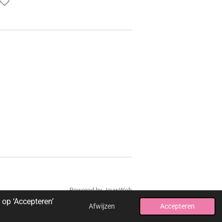
Powered by
JouwWeb
op ‘Accepteren’
Afwijzen
Accepteren