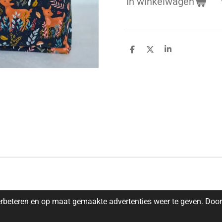
In winkelwagen
D
D
S
e
e
h
l
e
a
e
l
r
n
e
rbeteren en op maat gemaakte advertenties weer te geven. Door 